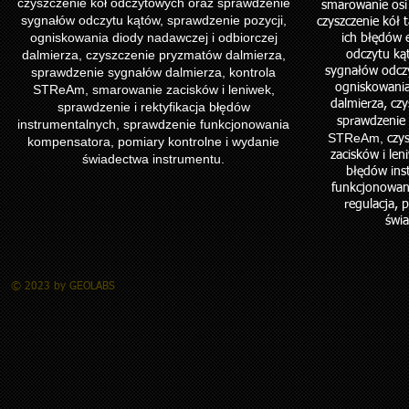
czyszczenie kół odczytowych oraz sprawdzenie
smarowanie osi 
sygnałów odczytu kątów, sprawdzenie pozycji,
czyszczenie kół 
ogniskowania diody nadawczej i odbiorczej
ich błędów 
dalmierza, czyszczenie pryzmatów dalmierza,
odczytu kąt
sprawdzenie sygnałów dalmierza, kontrola
sygnałów odczy
ogniskowania
STReAm, smarowanie zacisków i leniwek,
dalmierza, cz
sprawdzenie i rektyfikacja błędów
sprawdzenie
instrumentalnych, sprawdzenie funkcjonowania
STReAm,
czy
kompensatora, pomiary kontrolne i wydanie
zacisków i len
świadectwa instrumentu.
błędów ins
funkcjonowan
regulacja, 
świa
© 2023 by GEOLABS